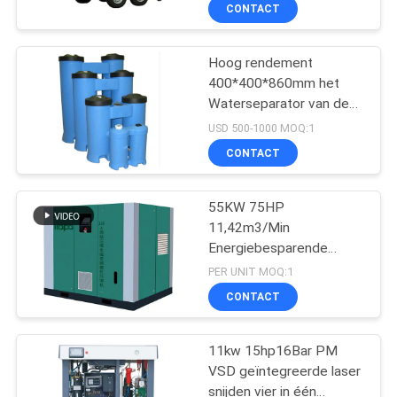
KWALITEITSCONTROLE
CONTACT
NEEM
Hoog rendement
14
400*400*860mm het
CONTACT
Waterseparator van de
De
MET
16 Barolie
USD 500-1000 MOQ:1
Luchtcompressor
ONS
CONTACT
van de
OP
55KW 75HP
riemaandrijving
11,42m3/Min
NIEUWS
Energiebesparende
79
dubbele fase roterende
PER UNIT MOQ:1
schroeftype
SITEMAP
De Compressor van
CONTACT
luchtcompressor
de schroeflucht
PRIVACY
11kw 15hp16Bar PM
VSD geïntegreerde laser
POLICY
snijden vier in één