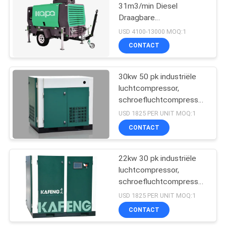
31m3/min Diesel
Draagbare
23
Luchtcompressor
USD 4100-13000 MOQ:1
Medische
CONTACT
Luchtcompressor
30kw 50 pk industriële
luchtcompressor,
schroefluchtcompressor
China
USD 1825 PER UNIT MOQ:1
CONTACT
14
De industriële
22kw 30 pk industriële
luchtcompressor,
Compressor van de
schroefluchtcompressor
Schroeflucht
China
USD 1825 PER UNIT MOQ:1
CONTACT