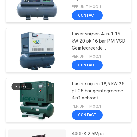
schroef
PER UNIT MOQ:1
luchtcompressor
CONTACT
33
de luchtcompressor
Laser snijden 4-in-1 15
kW 20 pk 16 bar PM VSD
van de olie vrije
Geïntegreerde
schroefluchtcompressor
schroef
PER UNIT MOQ:1
CONTACT
Laser snijden 18,5 kW 25
19
pk 25 bar geïntegreerde
VSD-
4in1 schroef
luchtcompressor
PER UNIT MOQ:1
Luchtcompressor
CONTACT
400PK 2.5Mpa