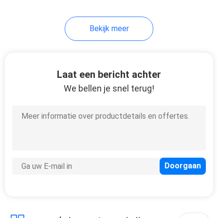
38
Bekijk meer
De draagbare
Compressor van de
Schroeflucht
Laat een bericht achter
We bellen je snel terug!
16
Het Materiaal van
de samengeperste
Luchtbehandeling