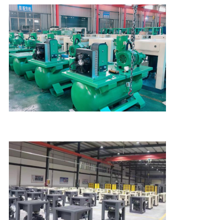
KWALITEITSCONTROLE
NEEM
CONTACT
MET
ONS
OP
NIEUWS
SITEMAP
PRIVACY
POLICY