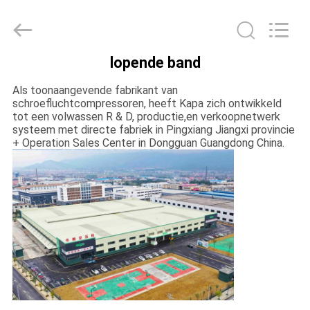
-
2026
Jiangxi
Kapa
Gas
Technology
lopende band
Co.,Ltd.
HUIS
All
Rights
Reserved.
Als toonaangevende fabrikant van
schroefluchtcompressoren, heeft Kapa zich ontwikkeld
PRODUCTEN
tot een volwassen R & D, productie,en verkoopnetwerk
systeem met directe fabriek in Pingxiang Jiangxi provincie
+ Operation Sales Center in Dongguan Guangdong China.
VIDEO'S
OVER
ONS
FABRIEKSTOCHT