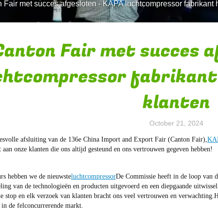
 Fair met succes afgesloten - KAPA luchtcompressor fabrikant h
Canton Fair met succes a
chtcompressor fabrikant 
klanten
October 21, 2024
esvolle afsluiting van de 136e China Import and Export Fair (Canton Fair),
KAP
t aan onze klanten die ons altijd gesteund en ons vertrouwen gegeven hebben!
rs hebben we de nieuwste
luchtcompressor
De Commissie heeft in de loop van de
ling van de technologieën en producten uitgevoerd en een diepgaande uitwisse
e stop en elk verzoek van klanten bracht ons veel vertrouwen en verwachting.H
 in de felconcurrerende markt.