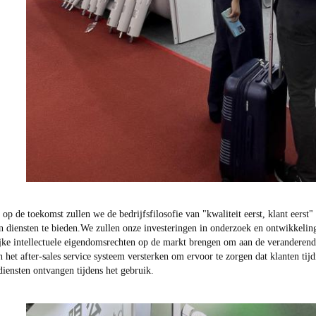
 op de toekomst zullen we de bedrijfsfilosofie van "kwaliteit eerst, klant eers
n diensten te bieden.We zullen onze investeringen in onderzoek en ontwikkeli
jke intellectuele eigendomsrechten op de markt brengen om aan de veranderende
 het after-sales service systeem versterken om ervoor te zorgen dat klanten tij
iensten ontvangen tijdens het gebruik.