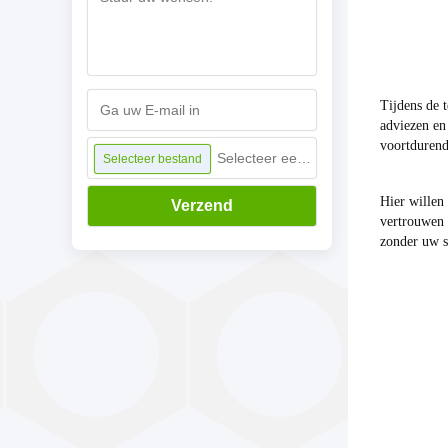
Tijdens de 
adviezen en
voortdurend
Selecteer een bestand
Selecteer bestand
Hier willen
Verzend
vertrouwen 
zonder uw s