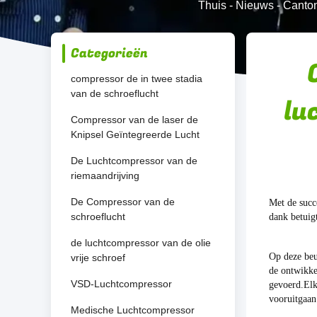
Thuis
-
Nieuws
-
Canton
Categorieën
compressor de in twee stadia
van de schroeflucht
lu
Compressor van de laser de
Knipsel Geïntegreerde Lucht
De Luchtcompressor van de
riemaandrijving
De Compressor van de
Met de succ
schroeflucht
dank betuig
de luchtcompressor van de olie
Op deze beu
vrije schroef
de ontwikke
VSD-Luchtcompressor
gevoerd.Elk
vooruitgaan
Medische Luchtcompressor