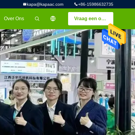
kapa@kapaac.com
+86-15986632735
Over Ons
Vraag een offerte aan
描述