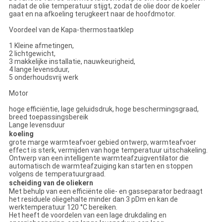
nadat de olie temperatuur stijgt, zodat de olie door de koeler
gaat en na afkoeling terugkeert naar de hoofdmotor.
Voordeel van de Kapa-thermostaatklep
1 Kleine afmetingen,
2 lichtgewicht,
3 makkelijke installatie, nauwkeurigheid,
4 lange levensduur,
5 onderhoudsvrij werk
Motor
hoge efficiëntie, lage geluidsdruk, hoge beschermingsgraad,
breed toepassingsbereik
Lange levensduur
koeling
grote marge warmteafvoer gebied ontwerp, warmteafvoer
effect is sterk, vermijden van hoge temperatuur uitschakeling.
Ontwerp van een intelligente warmteafzuigventilator die
automatisch de warmteafzuiging kan starten en stoppen
volgens de temperatuurgraad.
scheiding van de oliekern
Met behulp van een efficiënte olie- en gasseparator bedraagt
het residuele oliegehalte minder dan 3 pDm en kan de
werktemperatuur 120 °C bereiken.
Het heeft de voordelen van een lage drukdaling en