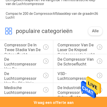
van de Luchtcompressor
Compacte 200 de CompressorAfblaasklep van de graadm36
Lucht
populaire categorieën
Alle
Compressor De In 
Compressor Van De 
Twee Stadia Van De 
Laser De Knipsel 
Schroeflucht
Geïntegreerde Lucht
De 
De Compressor Van 
Luchtcompressor 
De Schroeflucht
Van De 
De 
VSD-
Riemaandrijving
Luchtcompressor 
Luchtcompressor
Van De Olie Vrije 
Medische 
De Industriële 
Schroef
Luchtcompressor
Compressor Van De 
Schroeflucht
Vraag een offerte aan