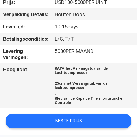
KWALITEITSCONTROLE
Prijs:
USD100-5000PER UINT
Verpakking Details:
Houten Doos
NEEM
Levertijd:
10-15days
CONTACT
Betalingscondities:
L/C, T/T
MET
Levering
5000PER MAAND
ONS
vermogen:
OP
Hoog licht:
KAPA-het Vervangstuk van de
Luchtcompressor
,
NIEUWS
25um het Vervangstuk van de
luchtcompressor
,
Klep van de Kapa de Thermostatische
SITEMAP
Controle
PRIVACY
BESTE PRIJS
POLICY