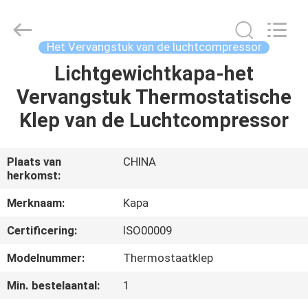
-
2026
Jiangxi
Kapa
Gas
Het Vervangstuk van de luchtcompressor
Technology
Co.,Ltd.
Lichtgewichtkapa-het
HUIS
All
Rights
Reserved.
Vervangstuk Thermostatische
PRODUCTEN
Klep van de Luchtcompressor
VIDEO'S
Plaats van
CHINA
herkomst:
OVER
Merknaam:
Kapa
ONS
Certificering:
ISO00009
Modelnummer:
Thermostaatklep
FABRIEKSTOCHT
Min. bestelaantal:
1