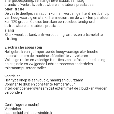
energiebesparing, een lange levensduur, een laag
brandstofverbruik, betrouwbare en stabiele prestaties.
oliefiltratie
De vaste deeltjes van 25um kunnen worden gefilterd met behulp
van hoogwaardig en sterk filtermedium, en de werktemperatuur
kan 120 graden Celsius bereiken.corrosiebestendigheid,
betrouwbare en stabiele prestaties.
slang
Sterk weerbestand, anti-veroudering, anti-ozon ultraviolette
straling
Elektrische apparaten
Het gebruik van geïmporteerde hoogwaardige elektrische
apparatuur om de machine effectief te verzekeren
Volledige reeks en volledige functies zoals afstandsbediening
en originele en zwijgende luchtcompressoronderdelen
microcomputercontroller
voordelen
Het type knop is eenvoudig, handig en duurzaam
Constante druk en constante temperatuur
Intelligent beheersysteem dat extern met de cloud kan worden
verbonden
Centrifuge-remschijf
Voordelen
Laag geluid en hoge winddruk