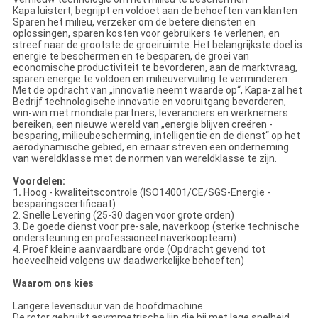
Kapa luistert, begrijpt en voldoet aan de behoeften van klanten
Sparen het milieu, verzeker om de betere diensten en
oplossingen, sparen kosten voor gebruikers te verlenen, en
streef naar de grootste de groeiruimte. Het belangrijkste doel is
energie te beschermen en te besparen, de groei van
economische productiviteit te bevorderen, aan de marktvraag,
sparen energie te voldoen en milieuvervuiling te verminderen.
Met de opdracht van „innovatie neemt waarde op“, Kapa-zal het
Bedrijf technologische innovatie en vooruitgang bevorderen,
win-win met mondiale partners, leveranciers en werknemers
bereiken, een nieuwe wereld van „energie blijven creëren -
besparing, milieubescherming, intelligentie en de dienst“ op het
aërodynamische gebied, en ernaar streven een onderneming
van wereldklasse met de normen van wereldklasse te zijn.
Voordelen:
1.
Hoog - kwaliteitscontrole (ISO14001/CE/SGS-Energie -
besparingscertificaat)
2. Snelle Levering (25-30 dagen voor grote orden)
3. De goede dienst voor pre-sale, naverkoop (sterke technische
ondersteuning en professioneel naverkoopteam)
4. Proef kleine aanvaardbare orde (Opdracht gevend tot
hoeveelheid volgens uw daadwerkelijke behoeften)
Waarom ons kies
Langere levensduur van de hoofdmachine
De rotor gebruikt asymmetrische lijn die bij met lage snelheid