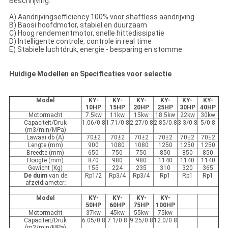
Beschrijving:
A) Aandrijvingsefficiency 100% voor shaftless aandrijving
B) Baosi hoofdmotor, stabiel en duurzaam
C) Hoog rendementmotor, snelle hittedissipatie
D) Intelligente controle, controle in real time
E) Stabiele luchtdruk, energie - besparing en stomme
Huidige Modellen en Specificaties voor selectie
Model
KY-
KY-
KY-
KY-
KY-
KY-
10HP
15HP
20HP
25HP
30HP
40HP
Motormacht
7.5kw
11kw
15kw
18.5kw
22kw
30kw
Capaciteit/Druk
1.06/0.8
1.71/0.8
2.27/0.8
2.85/0.8
3.3/0.8
5/0.8
(m3/min/MPa)
Lawaai db (A)
70±2
70±2
70±2
70±2
70±2
70±2
Lengte (mm)
900
1080
1080
1250
1250
1250
Breedte (mm)
650
750
750
850
850
850
Hoogte (mm)
870
980
980
1140
1140
1140
Gewicht (Kg)
155
224
235
310
320
365
De duim
van de
Rp1/2
Rp3/4
Rp3/4
Rp1
Rp1
Rp1
afzetdiameter
:
Model
KY-
KY-
KY-
KY-
50HP
60HP
75HP
100HP
Motormacht
37kw
45kw
55kw
75kw
Capaciteit/Druk
6.05/0.8
7.1/0.8
9.25/0.8
12.0/0.8
(m3/min/MPa)