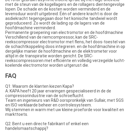
met de steun van de kogellagers en de rollagers dientengevolge
lopen. De schade en de kosten worden verminderd en de
levensduur wordt uitgebreid. Één of andere kracht is door de
asdiekracht tegengegaan door het konische tandwiel wordt
geproduceerd. Zo wordt de lading op de lagers van de
hoofdmachine verminderd.
Permanente groepering van electromotor en de hoofdmachine
Verschillend van de riemcompressor, kan de SRC-
reekscompressor electromotor met flens, het doos-toestel van
de schachtkoppeling doos integreren. en de hoofdmachine in op
dergelijke manier de hoofdmachine en de elektrometer voor
altijd in de transpiratie worden gericht. De SRC-
reekscompressoren met efficiënte en volledig verzegelde lucht-
koelende electromotor worden uitgerust die.
FAQ
Q1: Waarom de klanten kiezen Kapa?
A: KAPA heeft 20 jaar ervaringen gespecialiseerd in de de
compressorindustrie van de schroeflucht.
Team en ingenieurs van R&D oorspronkelijk van Sullair, met SGS
en ISO verklaarde beheer en controlesysteem.
Wij stemmen in warm met uw kleine proeforde voor kwaliteit en
markttoets.
Q2: Bent u een directe fabrikant of enkel een
handelsmaatschappij?