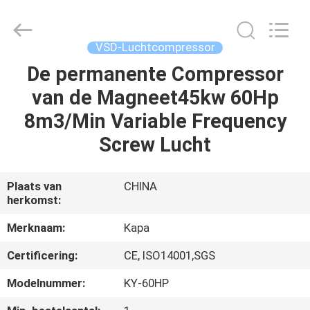
-
2026
Jiangxi
Kapa
Gas
VSD-Luchtcompressor
Technology
Co.,Ltd.
De permanente Compressor
HUIS
All
Rights
Reserved.
van de Magneet45kw 60Hp
PRODUCTEN
8m3/Min Variable Frequency
Screw Lucht
VIDEO'S
Plaats van
CHINA
herkomst:
OVER
ONS
Merknaam:
Kapa
Certificering:
CE, ISO14001,SGS
FABRIEKSTOCHT
Modelnummer:
KY-60HP