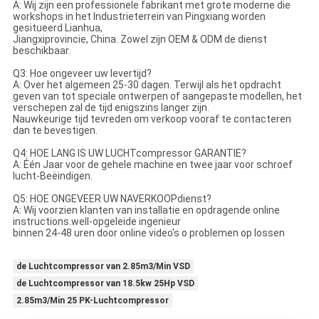
A: Wij zijn een professionele fabrikant met grote moderne die
workshops in het Industrieterrein van Pingxiang worden
gesitueerd Lianhua,
Jiangxiprovincie, China. Zowel zijn OEM & ODM de dienst
beschikbaar.
Q3: Hoe ongeveer uw levertijd?
A: Over het algemeen 25-30 dagen. Terwijl als het opdracht
geven van tot speciale ontwerpen of aangepaste modellen, het
verschepen zal de tijd enigszins langer zijn.
Nauwkeurige tijd tevreden om verkoop vooraf te contacteren
dan te bevestigen.
Q4: HOE LANG IS UW LUCHTcompressor GARANTIE?
A: Één Jaar voor de gehele machine en twee jaar voor schroef
lucht-Beëindigen.
Q5: HOE ONGEVEER UW NAVERKOOPdienst?
A: Wij voorzien klanten van installatie en opdragende online
instructions.well-opgeleide ingenieur
binnen 24-48 uren door online video's o problemen op lossen
de Luchtcompressor van 2.85m3/Min VSD
de Luchtcompressor van 18.5kw 25Hp VSD
2.85m3/Min 25 PK-Luchtcompressor