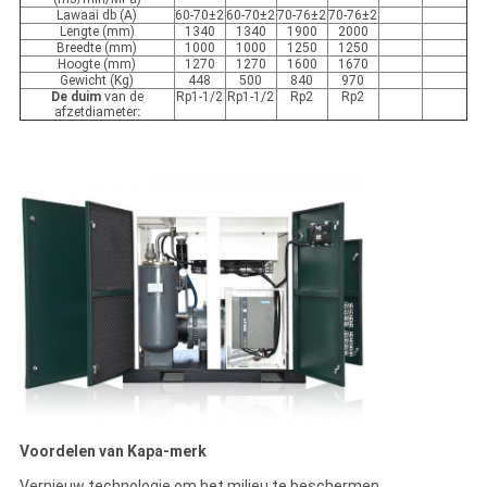
Lawaai db (A)
60-70±2
60-70±2
70-76±2
70-76±2
Lengte (mm)
1340
1340
1900
2000
Breedte (mm)
1000
1000
1250
1250
Hoogte (mm)
1270
1270
1600
1670
Gewicht (Kg)
448
500
840
970
De duim
van de
Rp1-1/2
Rp1-1/2
Rp2
Rp2
afzetdiameter
:
Voordelen van Kapa-merk
Vernieuw technologie om het milieu te beschermen