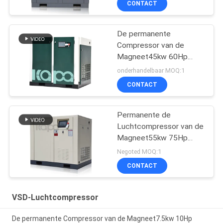
CONTACT
De permanente
Compressor van de
Magneet45kw 60Hp
8m3/Min Variable
onderhandelbaar MOQ:1
Frequency Screw Lucht
CONTACT
Permanente de
Luchtcompressor van de
Magneet55kw 75Hp
9.25m3/Min VSD
Negoted MOQ:1
Schroef
CONTACT
VSD-Luchtcompressor
De permanente Compressor van de Magneet7.5kw 10Hp