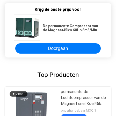
Krijg de beste prijs voor
De permanente Compressor van
de Magneet45kw 60Hp 8m3/Min
Variable Frequency Screw Lucht
Doorgaan
Top Producten
permanente de
Luchtcompressor van de
Magneet snel Koel45kw
60Hp 7.1m3/Min VSD
onderhandelbaar MOQ:1
Schroef