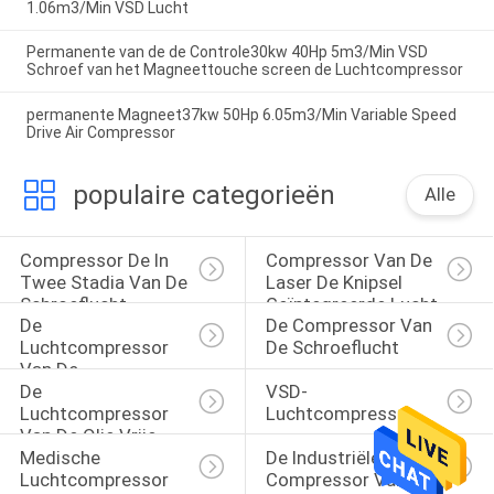
1.06m3/Min VSD Lucht
Permanente van de de Controle30kw 40Hp 5m3/Min VSD
Schroef van het Magneettouche screen de Luchtcompressor
permanente Magneet37kw 50Hp 6.05m3/Min Variable Speed
Drive Air Compressor
populaire categorieën
Alle
Compressor De In 
Compressor Van De 
Twee Stadia Van De 
Laser De Knipsel 
Schroeflucht
Geïntegreerde Lucht
De 
De Compressor Van 
Luchtcompressor 
De Schroeflucht
Van De 
De 
VSD-
Riemaandrijving
Luchtcompressor 
Luchtcompressor
Van De Olie Vrije 
Medische 
De Industriële 
Schroef
Luchtcompressor
Compressor Van De 