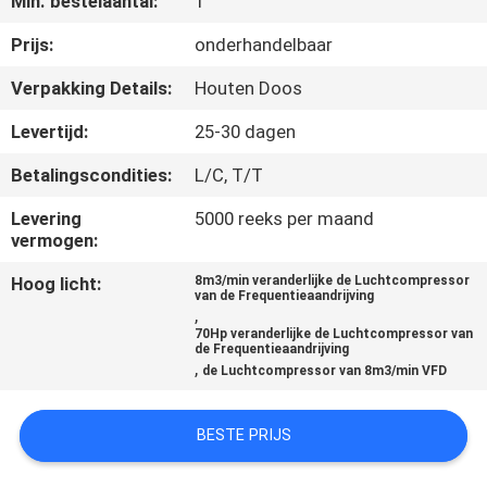
Min. bestelaantal:
1
KWALITEITSCONTROLE
Prijs:
onderhandelbaar
NEEM
Verpakking Details:
Houten Doos
CONTACT
Levertijd:
25-30 dagen
MET
Betalingscondities:
L/C, T/T
ONS
Levering
5000 reeks per maand
OP
vermogen:
Hoog licht:
8m3/min veranderlijke de Luchtcompressor
NIEUWS
van de Frequentieaandrijving
,
70Hp veranderlijke de Luchtcompressor van
de Frequentieaandrijving
SITEMAP
,
de Luchtcompressor van 8m3/min VFD
PRIVACY
BESTE PRIJS
POLICY