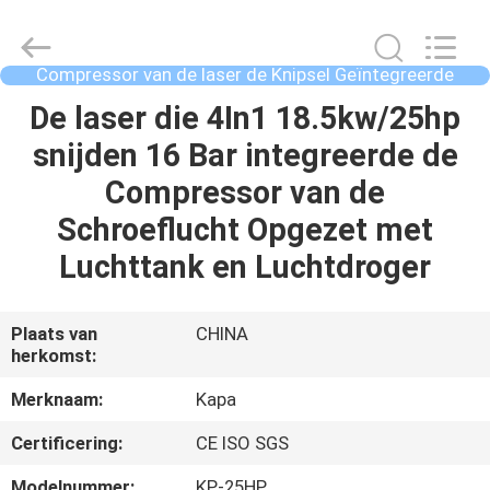
-
2026
Jiangxi
Kapa
Gas
Compressor van de laser de Knipsel Geïntegreerde
Technology
Lucht
Co.,Ltd.
HUIS
De laser die 4In1 18.5kw/25hp
All
Rights
Reserved.
snijden 16 Bar integreerde de
PRODUCTEN
Compressor van de
Schroeflucht Opgezet met
VIDEO'S
Luchttank en Luchtdroger
OVER
Plaats van
CHINA
herkomst:
ONS
Merknaam:
Kapa
FABRIEKSTOCHT
Certificering:
CE ISO SGS
Modelnummer:
KP-25HP