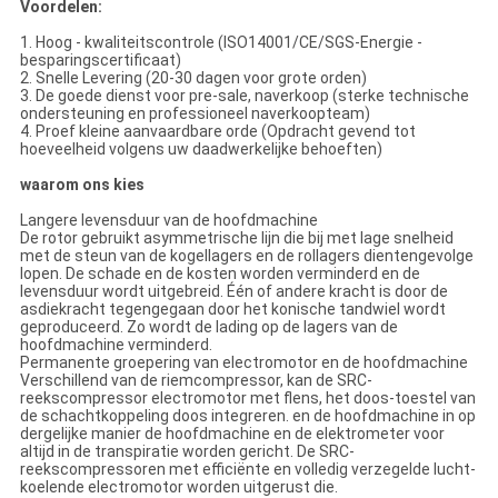
Voordelen:
1.
Hoog - kwaliteitscontrole (ISO14001/CE/SGS-Energie -
besparingscertificaat)
2. Snelle Levering (20-30 dagen voor grote orden)
3. De goede dienst voor pre-sale, naverkoop (sterke technische
ondersteuning en professioneel naverkoopteam)
4. Proef kleine aanvaardbare orde (Opdracht gevend tot
hoeveelheid volgens uw daadwerkelijke behoeften)
waarom ons kies
Langere levensduur van de hoofdmachine
De rotor gebruikt asymmetrische lijn die bij met lage snelheid
met de steun van de kogellagers en de rollagers dientengevolge
lopen. De schade en de kosten worden verminderd en de
levensduur wordt uitgebreid. Één of andere kracht is door de
asdiekracht tegengegaan door het konische tandwiel wordt
geproduceerd. Zo wordt de lading op de lagers van de
hoofdmachine verminderd.
Permanente groepering van electromotor en de hoofdmachine
Verschillend van de riemcompressor, kan de SRC-
reekscompressor electromotor met flens, het doos-toestel van
de schachtkoppeling doos integreren. en de hoofdmachine in op
dergelijke manier de hoofdmachine en de elektrometer voor
altijd in de transpiratie worden gericht. De SRC-
reekscompressoren met efficiënte en volledig verzegelde lucht-
koelende electromotor worden uitgerust die.