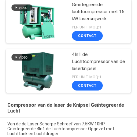
Geïntegreerde
luchtcompressor met 15
kW lasersnijwerk
PER UNIT MOQ:1
CONTACT
4In1 de
Luchtcompressor van de
laserknipsel
Geïntegreerde
PER UNIT MOQ:1
18.5Kw/25Hp 25Bar
CONTACT
Schroef
Compressor van de laser de Knipsel Geïntegreerde
Lucht
Van de de Laser Scherpe Schroef van 7.5KW 10HP
Geïntegreerde 4In1 de Luchtcompressor Opgezet met
Luchttank en Luchtdroger