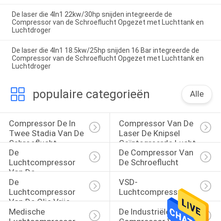
De laser die 4In1 22kw/30hp snijden integreerde de
Compressor van de Schroeflucht Opgezet met Luchttank en
Luchtdroger
De laser die 4In1 18.5kw/25hp snijden 16 Bar integreerde de
Compressor van de Schroeflucht Opgezet met Luchttank en
Luchtdroger
populaire categorieën
Alle
Compressor De In 
Compressor Van De 
Twee Stadia Van De 
Laser De Knipsel 
Schroeflucht
Geïntegreerde Lucht
De 
De Compressor Van 
Luchtcompressor 
De Schroeflucht
Van De 
De 
VSD-
Riemaandrijving
Luchtcompressor 
Luchtcompressor
Van De Olie Vrije 
Medische 
De Industriële 
Schroef