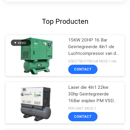
Top Producten
15KW 20HP 16 Bar
Geïntegreerde 4In1-de
Luchtcompressor van de
Laser Scherpe Schroef
USD2750-3150/set MOQ:1 reeks
CONTACT
Laser die 4In1 22kw
30hp Geïntegreerde
16Bar snijden PM VSD
Schroef
PER UNIT MOQ:1
Luchtcompressor
CONTACT