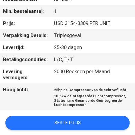
KWALITEITSCONTROLE
Min. bestelaantal:
1
NEEM
Prijs:
USD 3154-3309 PER UNIT
CONTACT
Verpakking Details:
Triplexgeval
MET
Levertijd:
25-30 dagen
ONS
Betalingscondities:
L/C, T/T
OP
Levering
2000 Reeksen per Maand
vermogen:
NIEUWS
Hoog licht:
,
25hp de Compressor van de schroeflucht
,
18.5kw geïntegreerde Luchtcompressor
SITEMAP
Stationaire Gesmeerde Geïntegreerde
Luchtcompressor
PRIVACY
BESTE PRIJS
POLICY