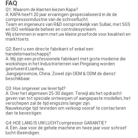
FAQ
Q1: Waarom de klanten kiezen Kapa?
A: KAPA heeft 20 jaar ervaringen gespecialiseerd in de de
compressorindustrie van de schroeflucht.
Team en ingenieurs van R&D oorspronkelijk van Sullair, met SGS
en ISO verklaarde beheer en controlesysteem.
Wij stemmen in warm met uw kleine proeforde voor kwaliteit en
markttoets.
Q2: Bent u een directe fabrikant of enkel een
handelsmaatschappij?
A: Wij zijn een professionele fabrikant met grote moderne die
workshops in het Industrieterrein van Pingxiang worden
gesitueerd Lianhua,
Jiangxiprovincie, China. Zowel zijn OEM & ODM de dienst
beschikbaar.
Q3: Hoe ongeveer uw levertijd?
A: Over het algemeen 25-30 dagen. Terwijl als het opdracht
geven van tot speciale ontwerpen of aangepaste modellen, het
verschepen zal de tijd enigszins langer zijn.
Nauwkeurige tijd tevreden om verkoop vooraf te contacteren
dan te bevestigen.
Q4: HOE LANG IS UW LUCHTcompressor GARANTIE?
A: Één Jaar voor de gehele machine en twee jaar voor schroef
lucht-Beëindigen.