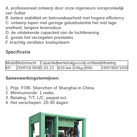
A. professioneel ontwerp door onze ingenieurs oorspronkelijk
van Sullair
B. betere stabiliteit en betrouwbaarheid met hogere efficiency
C. ontwerp lopen met geringe geluidssterkte het met lage
snelheid, langere levensduur
D. de uitstekende capaciteit van de luchtlevering
E. goede het verzegelen prestaties
F. krachtig ventilator koelsysteem
Specificatie
Model
Motormacht
Capaciteit
werkdruk
gewicht
Luchttank
Afmeting
KP
25HP/18.5KW
3.3/1.23
8/16 bar
620kgs
600L
1950*800*1650
Samenwerkingstermijnen:
1.
Prijs: FOB- Shenzhen of Shanghai in China.
2. Minimumorde: 1 reeks.
3. Betaling: T/T, L/C, paypal ect.
4. Het verschepen: 20-30 dagen.